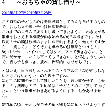
4 ～おもちゃの貸し借り～
2018年8月27日
2019年3月28日
この時期の子どもの心は発達段階としてみんな自己中心なの
で、おもちゃの奪い合いは日常茶飯事。
これまでのコラムで繰り返し書いてきたように、わきあがる
欲求をおさえる脳機能が働き始めるのが3歳過ぎです。それ
以前の子の脳は欲求のままに即行動するように働くのですか
ら、「貸して」「どうぞ」を求めるのは無茶というもの。
8か月の子に「ハイハイしてはダメ。立って歩きなさい」と
言い聞かせ、「いくら言ってもできない」と悩むようなもの
で、親も子も傷つき、疲れ、攻撃的になりがちです。
とはいえ、日々繰り返されるこのトラブルに「親が何もしな
いわけにはいかない」のも現実ですね。
親がこの時期の子にしてほしいことを「言い聞かせて、させ
る」のは無理なので、対応策は「子どもの心に『貸してあげ
たい』という欲求がわきあがるようにする」しかありませ
ん。
離乳食の頃、子どもが自分の食べ物を親に食べさせようとす