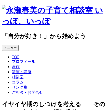
コ
ン
テ
ン
ツ
へ
「自分が好き！」から始めよう
ス
キ
メニュー
ッ
プ
TOP
プロフィール
著作
講演・講座
相談室
コラム
リンク集
ご相談・お問合せ
イヤイヤ期のしつけを考える その