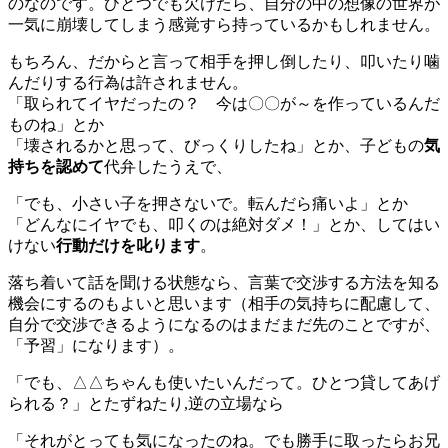
のなのです。ひとつでも欠けたら、自分の中の想像の世界が
一気に崩壊してしまう感覚すら持っているかもしれません。
もちろん、だからと言って相手を押し倒したり、叩いたり噛
んだりする行為は許されません。
「取られてイヤだったの？ 今は〇〇が～を作っているんだ
ものね」とか
「壊されるかと思って、びっくりしたね」とか、子どもの
気
持ちを認めて
代弁したうえで、
「でも、小さい子を押さないで。転んだら痛いよ」とか
「どんなにイヤでも、叩くのは絶対ダメ！」とか、してはい
けない
行動だけを叱ります
。
落ち着いて話を聞ける状態なら、言葉で交渉する方法を知る
機会にするのもよいと思います（相手の気持ちに配慮して、
自分で交渉できるようになるのはまだまだ先のことですが、
「予習」になります）。
「でも、△△ちゃんも使いたいんだって。ひとつ貸してあげ
られる？」とたずねたり,逆の立場なら
「それがとっても気になったのね。でも勝手に取ったらお兄