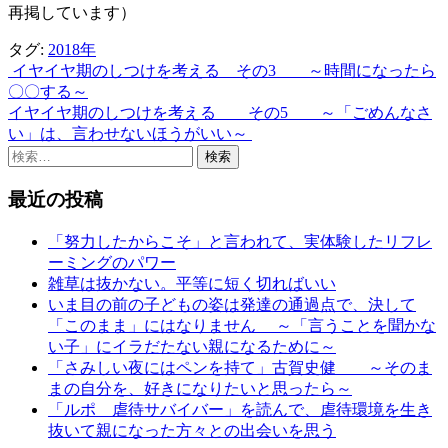
再掲しています）
タグ:
2018年
イヤイヤ期のしつけを考える その3 ～時間になったら
投
〇〇する～
稿
イヤイヤ期のしつけを考える その5 ～「ごめんなさ
い」は、言わせないほうがいい～
ナ
検
ビ
索:
最近の投稿
ゲ
ー
「努力したからこそ」と言われて、実体験したリフレ
ーミングのパワー
シ
雑草は抜かない。平等に短く切ればいい
ョ
いま目の前の子どもの姿は発達の通過点で、決して
「このまま」にはなりません ～「言うことを聞かな
ン
い子」にイラだたない親になるために～
「さみしい夜にはペンを持て」古賀史健 ～そのま
まの自分を、好きになりたいと思ったら～
「ルポ 虐待サバイバー」を読んで、虐待環境を生き
抜いて親になった方々との出会いを思う