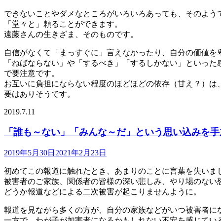
できないことやダメなところがいろいろあっても、そのよう
「堂々と」頼ることができます。
遠藤さんの生きざま、そのものです。
自信がなくて「まっすぐに」言えなかったり、自分の価値を
「ねばならない」や「するべき」「するしかない」といった
で要注意です。
お互いに負担にならない程度のほどほどの依存（甘え？）は
要はありそうです。
2019.7.11
「誰も～ない」「みんな～だ」という思い込みを
2019年5月30日
2021年2月23日
初めてこの報道に触れたとき、あまりのことに言葉を失いま
被害者のご家族、関係者の皆様の深い悲しみ、やり場のない
どうか報道などによる二次被害が起こりませんように。
報道を見ながら多くの方が、自分の家族などがいつ被害者に
一方で、わが子が加害者になるかもしれない不安を感じてい