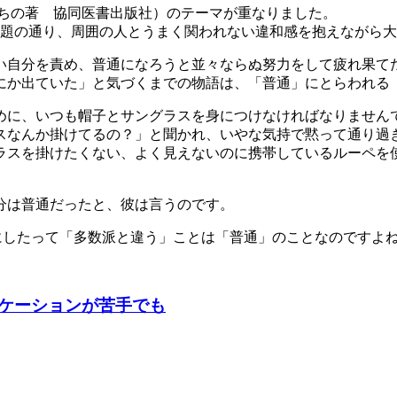
 ちの著 協同医書出版社）のテーマが重なりました。
副題の通り、周囲の人とうまく関われない違和感を抱えながら
い自分を責め、普通になろうと並々ならぬ努力をして疲れ果て
にか出ていた」と気づくまでの物語は、「普通」にとらわれる
めに、いつも帽子とサングラスを身につけなければなりません
スなんか掛けてるの？」と聞かれ、いやな気持で黙って通り過
ラスを掛けたくない、よく見えないのに携帯しているルーペを
分は普通だったと、彼は言うのです。
にしたって「多数派と違う」ことは「普通」のことなのですよ
ケーションが苦手でも