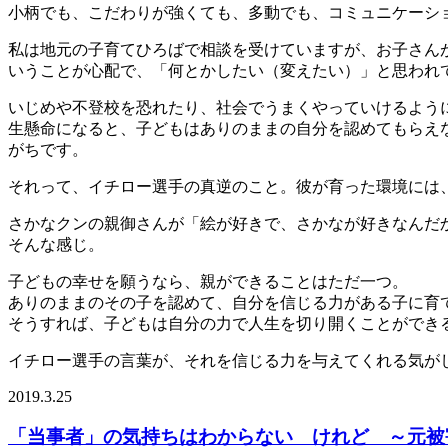
小柄でも、こだわりが強くても、多動でも、コミュニケーシ
私は地元の子育てひろばで相談を受けていますが、お子さん
いうことが心配で、「何とかしたい（変えたい）」と思われ
いじめや不登校を恐れたり、社会でうまくやっていけるよう
生懸命になると、子どもはありのままの自分を認めてもらえ
がちです。
それって、イチロー選手の真逆のこと。彼が育った環境には
さかなクンの親御さんが「絵が好きで、さかなが好きなんだ
そんな感じ。
子どもの幸せを願うなら、親ができることはただ一つ。
ありのままのその子を認めて、自分を信じる力がある子に育
そうすれば、子どもは自分の力で人生を切り開くことができ
イチロー選手の言葉が、それを信じる力を与えてくれる気が
2019.3.25
「当事者」の気持ちはわからない けれど ～元被