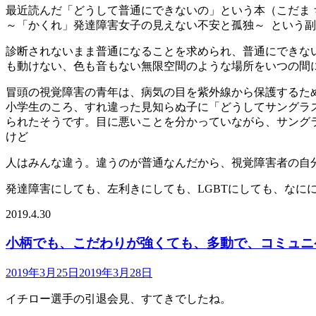
最近読んだ「どうして普通にできないの」という本（こだま
～「かくれ」発達障害女子の見えない不安と孤独～ という
診断されないまま普通になることを求められ、普通にできな
も動けない、色も音もない無限空間のような場所をいつの間
冒頭の視覚障害の青年は、病気の目を紫外線から保護するた
小学生のころ、すれ違った見知らぬ子に「どうしてサングラ
られたそうです。目に悪いことを分かっていながら、サング
けど
人はみんな違う。違うのが普通なんだから、視覚障害者の自
発達障害にしても、左利きにしても、LGBTにしても、なに
2019.4.30
小柄でも、こだわりが強くても、多動で、コミュニ
2019年3月25日
2019年3月28日
イチロー選手の引退会見、すてきでしたね。