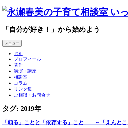
コ
ン
テ
ン
「自分が好き！」から始めよう
ツ
へ
メニュー
ス
キ
TOP
ッ
プロフィール
プ
著作
講演・講座
相談室
コラム
リンク集
ご相談・お問合せ
タグ:
2019年
「頼る」ことと「依存する」こと ～「えんとこ