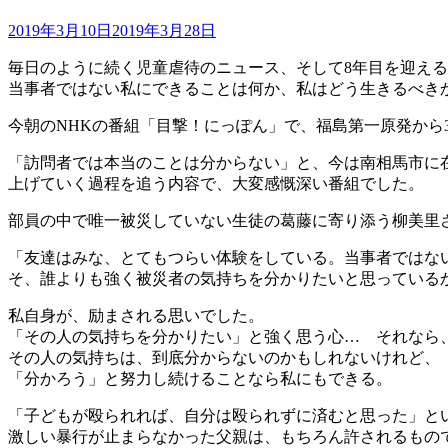
2019年3月10日
2019年3月28日
毎日のように続く児童虐待のニュース、そして8年目を迎え
当事者ではない私にできることは何か、私はどう生きるべき
今朝のNHKの番組「目撃！にっぽん」で、福島第一原発から
「訪問者では本当のことは分からない」と、今は南相馬市に
上げていく過程を追う内容で、大変感慨深い番組でした。
部員の中で唯一被災していない生徒の葛藤に寄り添う柳美里
「友達はみな、とてもつらい体験をしている。当事者ではな
そ、誰よりも強く被災者の気持ちを分かりたいと思っている
私自身が、励まされる思いでした。
「その人の気持ちを分かりたい」と強く思う心… それなら
その人の気持ちは、到底分からないのかもしれないけれど、
「分かろう」と努力し続けることなら私にもできる。
「子どもが殴られれば、自分は殴られずに済むと思った」と
激しい暴行が止まらなかった父親は、もちろん許されるもの