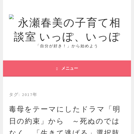
コ
ン
テ
ン
ツ
へ
ス
「自分が好き！」から始めよう
キ
ッ
プ
メニュー
タグ:
2017年
毒母をテーマにしたドラマ「明
日の約束」から ～死ぬのでは
なく、「生きて逃げる」選択肢