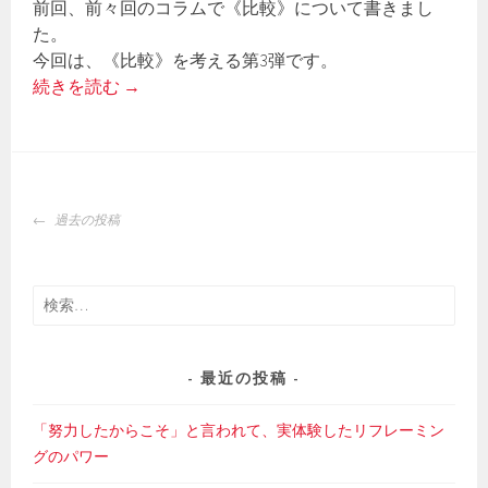
前回、前々回のコラムで《比較》について書きまし
た。
今回は、《比較》を考える第3弾です。
続きを読む
→
投
過去の投稿
稿
ナ
ビ
検
ゲ
索:
ー
シ
最近の投稿
ョ
ン
「努力したからこそ」と言われて、実体験したリフレーミン
グのパワー