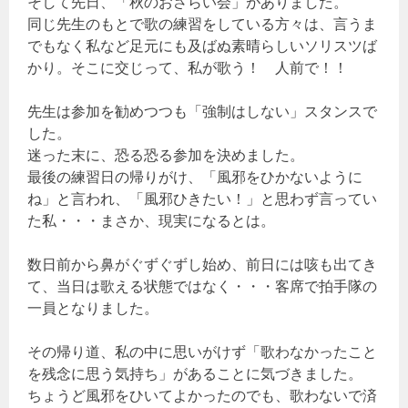
そして先日、「秋のおさらい会」がありました。
同じ先生のもとで歌の練習をしている方々は、言うま
でもなく私など足元にも及ばぬ素晴らしいソリスツば
かり。そこに交じって、私が歌う！ 人前で！！
先生は参加を勧めつつも「強制はしない」スタンスで
した。
迷った末に、恐る恐る参加を決めました。
最後の練習日の帰りがけ、「風邪をひかないように
ね」と言われ、「風邪ひきたい！」と思わず言ってい
た私・・・まさか、現実になるとは。
数日前から鼻がぐずぐずし始め、前日には咳も出てき
て、当日は歌える状態ではなく・・・客席で拍手隊の
一員となりました。
その帰り道、私の中に思いがけず「歌わなかったこと
を残念に思う気持ち」があることに気づきました。
ちょうど風邪をひいてよかったのでも、歌わないで済