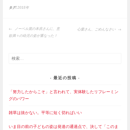
タグ:
2018年
投
ノーベル賞の本庶さんに、意
心愛さん、ごめんなさい
稿
欲満々の幼児の姿が重なった！
ナ
ビ
ゲ
検
ー
索:
シ
ョ
最近の投稿
ン
「努力したからこそ」と言われて、実体験したリフレーミン
グのパワー
雑草は抜かない。平等に短く切ればいい
いま目の前の子どもの姿は発達の通過点で、決して「このま