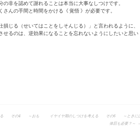
分の非を認めて謝れることは本当に大事なしつけです。
くさんの手間と時間をかける《 覚悟 》が必要です。
仕損じる（せいてはことをしそんじる）」と言われるように、
させるのは、逆効果になることを忘れないようにしたいと思い
える その4 ～おも
イヤイヤ期のしつけを考える その6 ～ときに
体罰も必要？～