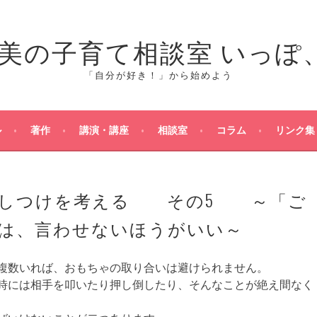
「自分が好き！」から始めよう
ル
著作
講演・講座
相談室
コラム
リンク集
のしつけを考える その5 ～「ご
は、言わせないほうがいい～
が複数いれば、おもちゃの取り合いは避けられません。
時には相手を叩いたり押し倒したり、そんなことが絶え間なく