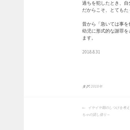
過ちを犯したとき、自
だからこそ、とてもた
昔から「急いては事を
幼児に形式的な謝罪を
ます。
2018.8.31
タグ:
2018年
投
イヤイヤ期のしつけを考
稿
ちゃの貸し借り～
ナ
ビ