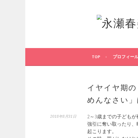
コ
ン
テ
ン
ツ
へ
ス
キ
TOP
プロフィー
ッ
プ
イヤイヤ期
めんなさい」
2～3歳までの子ども
2018年8月31日
強引に奪い取ったり、
起こります。