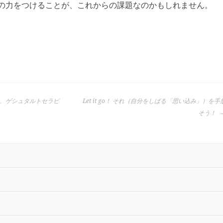
の力をつけることが、これからの課題なのかもしれません。
、ゲシュタルトセラピ
Let it go！ それ（自分をしばる「思い込み」）を手
そう！