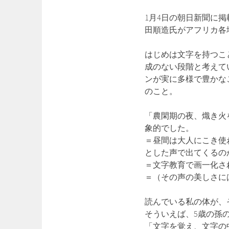
1月4日の朝日新聞に
田順造氏がアフリカ各
はじめは文字を持つこ
成のない段階と考えて
ンが実に多様で豊かな
のこと。
「農閑期の夜、熾き火
象的でした。
＝昼間は大人にこき使
とした声で出てくるの
＝文字教育で画一化さ
＝（その声の美しさに
読んでいる私の体が、
そういえば、5歳の孫
「文字を覚え、文字の