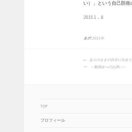
い）」という自己防衛
2015.1．8
タグ:
2015年
投
ありのままの自分に出会う
稿
ー ～勉強会へのお誘い～
ナ
ビ
ゲ
ー
シ
TOP
ョ
ン
プロフィール