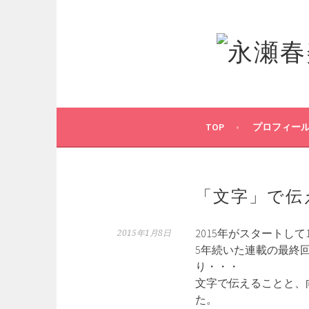
コ
ン
テ
ン
ツ
へ
ス
キ
TOP
プロフィー
ッ
プ
「文字」で伝
2015年がスタートして
2015年1月8日
5年続いた連載の最終
り・・・
文字で伝えることと、
た。