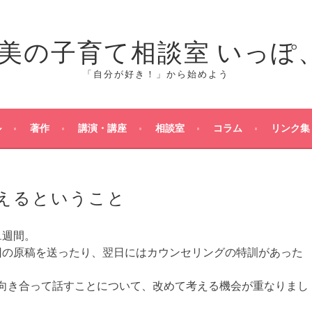
「自分が好き！」から始めよう
ル
著作
講演・講座
相談室
コラム
リンク集
えるということ
1週間。
回の原稿を送ったり、翌日にはカウンセリングの特訓があった
向き合って話すことについて、改めて考える機会が重なりまし