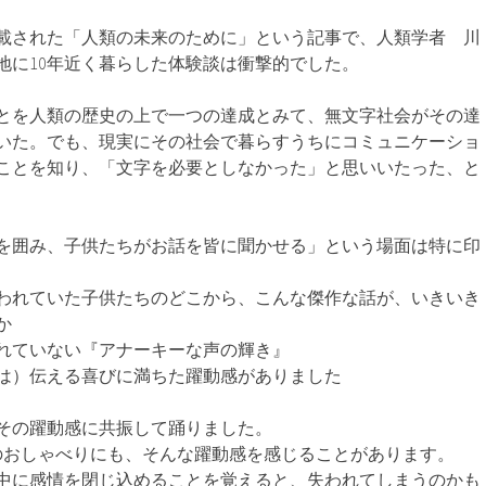
掲載された「人類の未来のために」という記事で、人類学者 川
地に10年近く暮らした体験談は衝撃的でした。
とを人類の歴史の上で一つの達成とみて、無文字社会がその達
いた。でも、現実にその社会で暮らすうちにコミュニケーショ
ことを知り、「文字を必要としなかった」と思いいたった、と
を囲み、子供たちがお話を皆に聞かせる」という場面は特に印
われていた子供たちのどこから、こんな傑作な話が、いきいき
か
れていない『アナーキーな声の輝き』
は）伝える喜びに満ちた躍動感がありました
その躍動感に共振して踊りました。
のおしゃべりにも、そんな躍動感を感じることがあります。
中に感情を閉じ込めることを覚えると、失われてしまうのかも