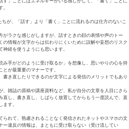
話す」ことにはエネルギーがいる感じがして、「書く」ことに
す。
人たちが、「話す」より「書く」ことに流れるのは仕方のないこ
方がラクな感じがしますが、話すときの顔の表情や声のトー
くの情報が文字からは伝わりにくいために誤解や妄想のリスク
て神経を使うようにも思います。
読み手がどのように受け取るか」を想像し、思いやりの心を持
ことが最重要のマナーです。
、書き直したりできるのが文字による発信のメリットでもあり
が、雑誌の原稿や講座資料など、私が自分の文章を人目にさら
み直し、書き直し、しばらく放置してからもう一度読んで、直
します。
てられて、熟慮されることなく発信されたネットやスマホの文
ナー違反の情報は、まともに受け取らない（受け流してい