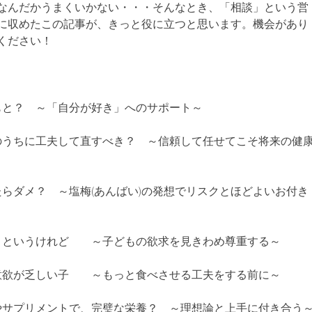
なんだかうまくいかない・・・そんなとき、「相談」という営
に収めたこの記事が、きっと役に立つと思います。機会があり
ください！
もと？ ～「自分が好き」へのサポート～
のうちに工夫して直すべき？ ～信頼して任せてこそ将来の健
たらダメ？ ～塩梅(あんばい)の発想でリスクとほどよいお付き
」というけれど ～子どもの欲求を見きわめ尊重する～
意欲が乏しい子 ～もっと食べさせる工夫をする前に～
やサプリメントで、完璧な栄養？ ～理想論と上手に付き合う