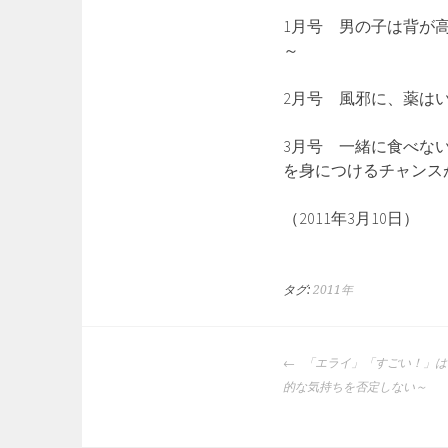
1月号 男の子は背が
～
2月号 風邪に、薬は
3月号 一緒に食べな
を身につけるチャンス
（2011年3月10日）
タグ:
2011年
投
「エライ」「すごい！」は
稿
的な気持ちを否定しない～
ナ
ビ