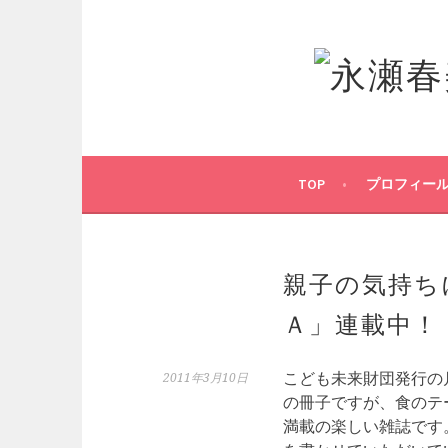
コ
ン
テ
ン
ツ
へ
ス
キ
TOP
プロフィー
ッ
プ
親子の気持ち
Ａ」連載中！
こども未来財団発行の
2011年3月10日
の冊子ですが、食のテ
満載の楽しい雑誌です