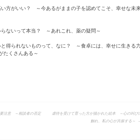
高い方がいい？ ～今あるがままの子を認めてこそ、幸せな未
いらないって本当？ ～あれこれ、薬の疑問～
いと得られないものって、なに？ ～食卓には、幸せに生きる
がたくさんある～
要注意 ～相談者の否定
虐待を受けて育った方が描かれた絵本 ～心の叫び
触れ、私の心が共振する～