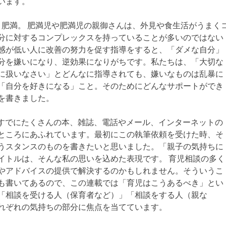
います。
、肥満。 肥満児や肥満児の親御さんは、外見や食生活がうまく
分に対するコンプレックスを持っていることが多いのではない
感が低い人に改善の努力を促す指導をすると、「ダメな自分」
分を嫌いになり、逆効果になりがちです。私たちは、「大切な
に扱いなさい」とどんなに指導されても、嫌いなものは乱暴に
「自分を好きになる」こと。そのためにどんなサポートができ
を書きました。
すでにたくさんの本、雑誌、電話やメール、インターネットの
ところにあふれています。最初にこの執筆依頼を受けた時、そ
うスタンスのものを書きたいと思いました。「親子の気持ちに
イトルは、そんな私の思いを込めた表現です。 育児相談の多く
やアドバイスの提供で解決するのかもしれません。そういうこ
も書いてあるので、この連載では「育児はこうあるべき」とい
「相談を受ける人（保育者など）」「相談をする人（親な
れぞれの気持ちの部分に焦点を当てています。