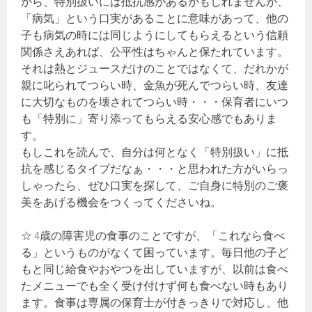
から、特別扱いには抵抗感があるかもしれませんが、
「病気」という口実があることに意味があって、他の
子も病気の時には同じようにしてもらえるという信頼
関係さえあれば、公平性はちゃんと保たれています。
それは熱とジュースだけのことではなくて、だれかが
親に叱られてつらい時、金魚が死んでつらい時、友達
に大切なものを壊されてつらい時・・・保育者にいつ
も「特別に」寄り添ってもらえる安心感でもありま
す。
もしこれを読んで、自分は何となく「特別扱い」に抵
抗を感じるタイプだなぁ・・・と思われた方がいらっ
しゃったら、ぜひ口実を探して、ご自身に特別のご褒
美をあげる機会をつくってくださいね。
☆ 4歳の障害児の食事のことですが、「これなら食べ
る」というものがなくて困っています。毎日他の子ど
もと同じ給食やおやつを出していますが、以前は食べ
たメニューでも全く受け付けず何も食べない時もあり
ます。食事は専属の保育士が付きっきりで対応し、他