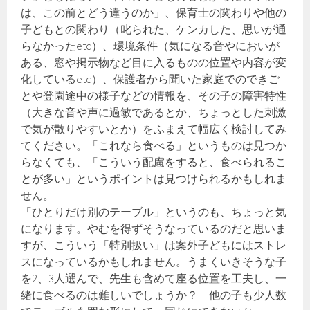
は、この前とどう違うのか」、保育士の関わりや他の
子どもとの関わり（叱られた、ケンカした、思いが通
らなかったetc）、環境条件（気になる音やにおいが
ある、窓や掲示物など目に入るものの位置や内容が変
化しているetc）、保護者から聞いた家庭でのできご
とや登園途中の様子などの情報を、その子の障害特性
（大きな音や声に過敏であるとか、ちょっとした刺激
で気が散りやすいとか）をふまえて幅広く検討してみ
てください。「これなら食べる」というものは見つか
らなくても、「こういう配慮をすると、食べられるこ
とが多い」というポイントは見つけられるかもしれま
せん。
「ひとりだけ別のテーブル」というのも、ちょっと気
になります。やむを得ずそうなっているのだと思いま
すが、こういう「特別扱い」は案外子どもにはストレ
スになっているかもしれません。うまくいきそうな子
を2、3人選んで、先生も含めて座る位置を工夫し、一
緒に食べるのは難しいでしょうか？ 他の子も少人数