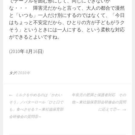
でテーブルを囲む形にして、同じにできないか
な・・・ 障害児だからと言って、大人の都合で漫然
と「いつも」一人だけ別にするのではなくて、「今日
はちょっと不安定だから、ひとりの方が子どもがラク
そう」というときには一人にする、という柔軟な対応
ができるとよいですね。
(2010年 8月16日)
タグ:
2010年
投
ミルクをやめるのは「かわい
年長児の肥満と保護者対応 その
稿
そう」／バターロール「ひと口で
他～東社協保育部会研修会の質問
ナ
も」食べさせる？～東社協保育部
に応えて⑦～
ビ
会研修会の質問⑤～
ゲ
ー