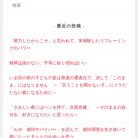
シ
検
ョ
索:
ン
最近の投稿
「努力したからこそ」と言われて、実体験したリフレーミン
グのパワー
雑草は抜かない。平等に短く切ればいい
いま目の前の子どもの姿は発達の通過点で、決して「このま
ま」にはなりません ～「言うことを聞かない子」にイラだ
たない親になるために～
「さみしい夜にはペンを持て」古賀史健 ～そのままの自
分を、好きになりたいと思ったら～
「ルポ 虐待サバイバー」を読んで、虐待環境を生き抜いて
親になった方々との出会いを思う