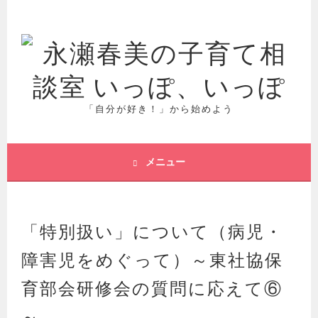
コ
ン
テ
ン
ツ
へ
ス
「自分が好き！」から始めよう
キ
ッ
プ
メニュー
「特別扱い」について（病児・
障害児をめぐって）～東社協保
育部会研修会の質問に応えて⑥
～