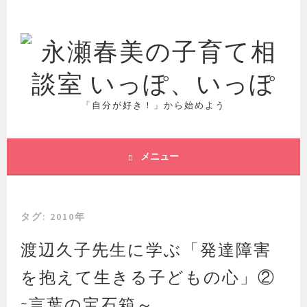
コ
ン
テ
ン
ツ
へ
ス
「自分が好き！」から始めよう
キ
ッ
プ
メニュー
タグ:
2010年
渡辺久子先生に学ぶ「発達障害
を抱えて生きる子どもの心」②
~言葉の宝石箱～