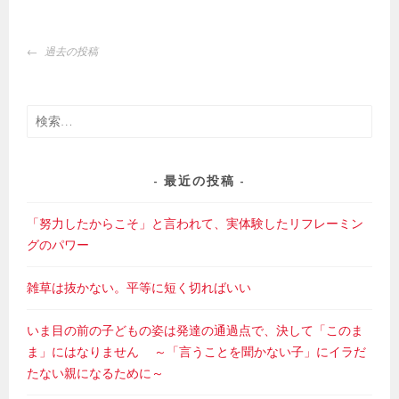
投
過去の投稿
稿
ナ
ビ
検
ゲ
索:
ー
シ
最近の投稿
ョ
ン
「努力したからこそ」と言われて、実体験したリフレーミン
グのパワー
雑草は抜かない。平等に短く切ればいい
いま目の前の子どもの姿は発達の通過点で、決して「このま
ま」にはなりません ～「言うことを聞かない子」にイラだ
たない親になるために～