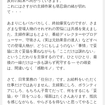
反対の結末へ向かっていきます。
これにはさすがの主婦作家も堪忍袋の緒が切れ
て・・・
あまりにもバカバカしく、終始爆笑なのですが、さま
ざまな登場人物のそれぞれの苦悩には共感を覚えまし
た。主婦作家はもとより、番組ディレクターやプロデ
ューサー、守衛さん（実は元効果音の達人）などすべ
ての登場人物が、どうにもしようのない「事情」で妥
協に次ぐ妥協を重ねながらも「ここだけは譲れない」
というこだわりを主張するのです。ひとりひとり、最
後の一線だけは一歩も譲らず死守する ― その雄姿
は、間違いなく「感動モノ」です。
さて、日常業務の「仕分け」です。お給料をいただく
仕事だけではありません。主婦業にしろ、ボランティ
アにしろ、もちろん子育てだって、何をするにも「妥
協」や「目をつぶる」場面はたくさんあります。抵抗
を感じながらも、やらざるを得ないと思ってやること