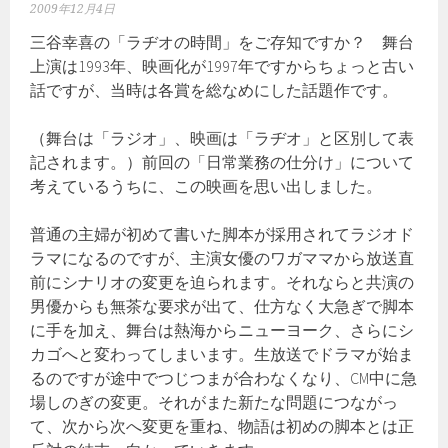
2009年12月4日
三谷幸喜の「ラヂオの時間」をご存知ですか？ 舞台
上演は1993年、映画化が1997年ですからちょっと古い
話ですが、当時は各賞を総なめにした話題作です。
（舞台は「ラジオ」、映画は「ラヂオ」と区別して表
記されます。）前回の「日常業務の仕分け」について
考えているうちに、この映画を思い出しました。
普通の主婦が初めて書いた脚本が採用されてラジオド
ラマになるのですが、主演女優のワガママから放送直
前にシナリオの変更を迫られます。それならと共演の
男優からも無茶な要求が出て、仕方なく大急ぎで脚本
に手を加え、舞台は熱海からニューヨーク、さらにシ
カゴへと変わってしまいます。生放送でドラマが始ま
るのですが途中でつじつまが合わなくなり、CM中に急
場しのぎの変更。それがまた新たな問題につながっ
て、次から次へ変更を重ね、物語は初めの脚本とは正