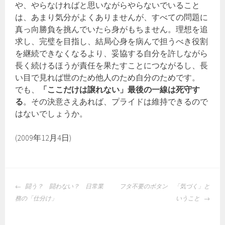
や、やらなければと思いながらやらないでいること
は、あまり気分がよくありませんが、すべての問題に
真っ向勝負を挑んでいたら身がもちません。理想を追
求し、完璧を目指し、結局心身を病んで担うべき役割
を継続できなくなるより、妥協する自分を許しながら
長く続けるほうが責任を果たすことにつながるし、長
い目で見れば世のため他人のため自分のためです。
でも、
「ここだけは譲れない」最後の一線は死守す
る
。その決意さえあれば、プライドは維持できるので
はないでしょうか。
(2009年12月4日)
投
闘う？ 闘わない？ 日常業
フタ不要のボタン 「気づく」と
稿
務の「仕分け」
いうこと
ナ
ビ