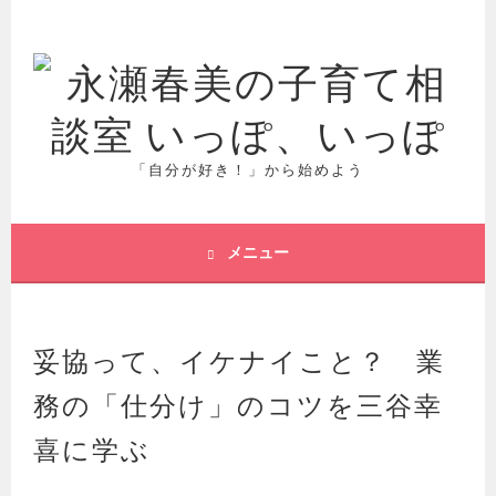
コ
ン
テ
ン
ツ
へ
ス
「自分が好き！」から始めよう
キ
ッ
プ
メニュー
妥協って、イケナイこと？ 業
務の「仕分け」のコツを三谷幸
喜に学ぶ