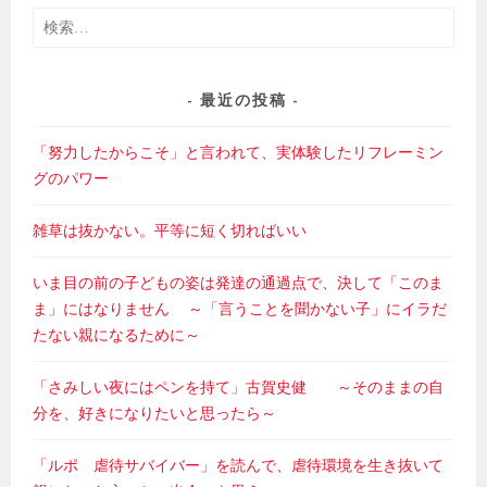
ゲ
検
ー
索:
シ
ョ
最近の投稿
ン
「努力したからこそ」と言われて、実体験したリフレーミン
グのパワー
雑草は抜かない。平等に短く切ればいい
いま目の前の子どもの姿は発達の通過点で、決して「このま
ま」にはなりません ～「言うことを聞かない子」にイラだ
たない親になるために～
「さみしい夜にはペンを持て」古賀史健 ～そのままの自
分を、好きになりたいと思ったら～
「ルポ 虐待サバイバー」を読んで、虐待環境を生き抜いて